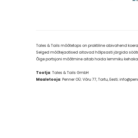
Tales & Tails mõõtetops on praktiline abivahend koer
Selged mõõtejaotised aitavad hõlpsasti järgida söö
Õige portsjoni mõõtmine aitab hoida lemmiku kehakaalu
Tootja
: Tales & Tails GmbH
Maaletooja
: Penner OÜ; Võru 77, Tartu, Eesti; info@pen