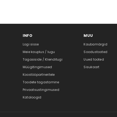
INFO
MUU
Logi sisse
Kaubamärgid
Meie kauplus / lugu
Soodustooted
Tagasiside / Klienditugi
Uued tooted
Müügitingimused
Sisukaart
Koostööpartneritele
Toodete tagastamine
Privaatsustingimused
Kataloogid