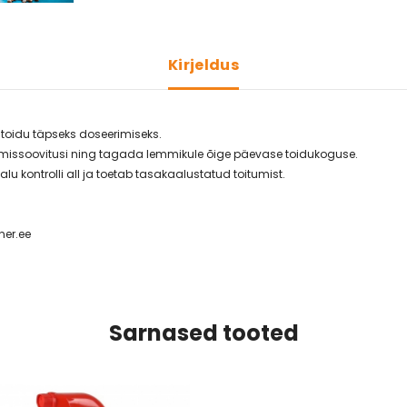
Kirjeldus
atoidu täpseks doseerimiseks.
tmissoovitusi ning tagada lemmikule õige päevase toidukoguse.
 kontrolli all ja toetab tasakaalustatud toitumist.
ner.ee
Sarnased tooted