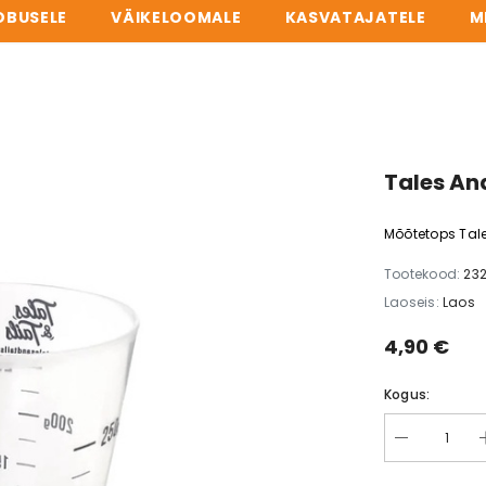
OBUSELE
VÄIKELOOMALE
KASVATAJATELE
M
TÖÖPÄEVITI ENNE 14:00 → PAKK SAMAL PÄEVAL TEELE. KÕIK TOOTED TART
Tales An
Mõõtetops Tales
Tootekood:
23
Laoseis:
Laos
4,90 €
Kogus: