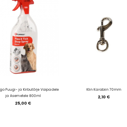
go Puugi- ja Kirbutõrje Vaipadele
Klin Karabiin 70mm
ja Asemetele 800ml
2,10 €
25,00 €