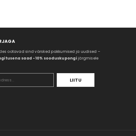
IRJAGA
tudes ootavad sind värsked pakkumised ja uudised –
ngitusena saad -10% sooduskupongi
järgmisele
LIITU