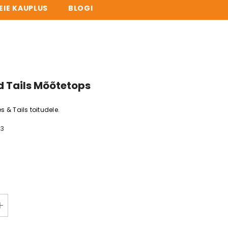
EIE KAUPLUS
BLOGI
U LAOS!
d Tails Mõõtetops
 & Tails toitudele.
23