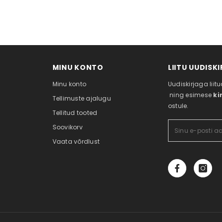
MINU KONTO
LIITU UUDISK
Minu konto
Uudiskirjaga lii
ning esimese
ki
Tellimuste ajalugu
ostule.
Tellitud tooted
Soovikorv
Vaata võrdlust