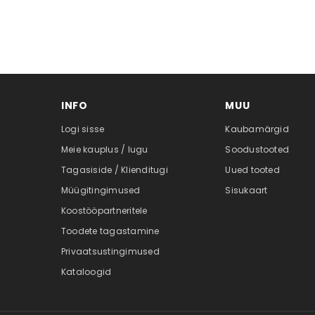
INFO
MUU
Logi sisse
Kaubamärgid
Meie kauplus / lugu
Soodustooted
Tagasiside / Klienditugi
Uued tooted
Müügitingimused
Sisukaart
Koostööpartneritele
Toodete tagastamine
Privaatsustingimused
Kataloogid