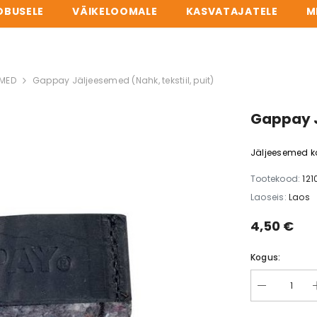
OBUSELE
VÄIKELOOMALE
KASVATAJATELE
M
TÖÖPÄEVITI ENNE 14:00 → PAKK SAMAL PÄEVAL TEELE. KÕIK TOOTED TART
EMED
Gappay Jäljeesemed (Nahk, tekstiil, puit)
Gappay J
Jäljeesemed ko
Tootekood:
121
Laoseis:
Laos
4,50 €
Kogus: