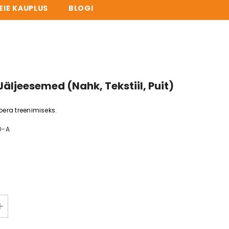
EIE KAUPLUS
BLOGI
U LAOS!
äljeesemed (Nahk, Tekstiil, Puit)
era treenimiseks.
0-A