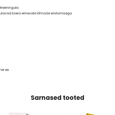
treeninguks.
rjutavad koera erinevate lõhnade eristamisega.
ner.ee
Sarnased tooted