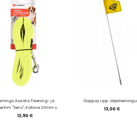
amingo Aasata Treening- ja
Gappay Lipp Jäljetreeningu
jerihm "Xeno", Kollane 20mm x
13,00 €
500cm
12,90 €