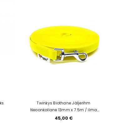
ks
Twinkys Biothane Jäljerihm
Neoonkollane 13mm x 7.5m / ilma
aasata
45,00 €