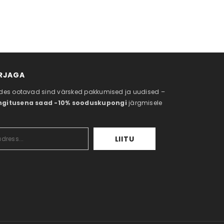
IRJAGA
tudes ootavad sind värsked pakkumised ja uudised –
ngitusena saad -10% sooduskupongi
järgmisele
LIITU