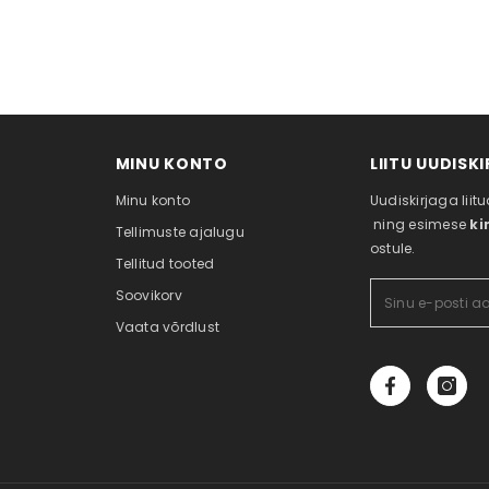
MINU KONTO
LIITU UUDISK
Minu konto
Uudiskirjaga lii
ning esimese
ki
Tellimuste ajalugu
ostule.
Tellitud tooted
Soovikorv
Vaata võrdlust