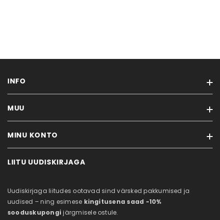
INFO
MUU
Logi sisse
Meie kauplus / lugu
MINU KONTO
Kaubamärgid
Tagasiside / Klienditugi
Soodustooted
Müügitingimused
LIITU UUDISKIRJAGA
Minu konto
Uued tooted
Koostööpartneritele
Tellimuste ajalugu
Sisukaart
Toodete tagastamine
Uudiskirjaga liitudes ootavad sind värsked pakkumised ja
Tellitud tooted
Privaatsustingimused
uudised – ning esimese
kingitusena saad -10%
Soovikorv
Kataloogid
sooduskupongi
järgmisele ostule.