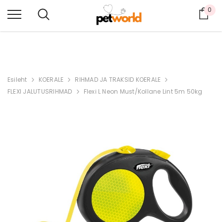
0
TELLI TÖÖPÄEVITI ENNE 14:00 → PAKK SAMAL PÄEVAL TEELE.
Ost
KÕIK TOOTED TARTU LAOS!
Esileht
KOERALE
RIHMAD JA TRAKSID KOERALE
FLEXI JALUTUSRIHMAD
Flexi L Neon Must/Kollane Lint 5m 50kg