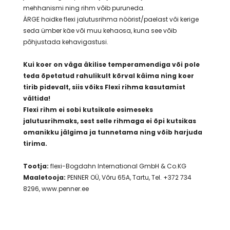
mehhanismi ning rihm võib puruneda.
ÄRGE hoidke flexi jalutusrihma nöörist/paelast või kerige
seda ümber käe või muu kehaosa, kuna see võib
põhjustada kehavigastusi.
Kui koer on väga äkilise temperamendiga või pole
teda õpetatud rahulikult kõrval käima ning koer
tirib pidevalt, siis võiks Flexi rihma kasutamist
vältida!
Flexi rihm ei sobi kutsikale esimeseks
jalutusrihmaks, sest selle rihmaga ei õpi kutsikas
omanikku jälgima ja tunnetama ning võib harjuda
tirima.
Tootja:
flexi-Bogdahn International GmbH & Co.KG
Maaletooja:
PENNER OÜ, Võru 65A, Tartu, Tel. +372 734
8296, www.penner.ee