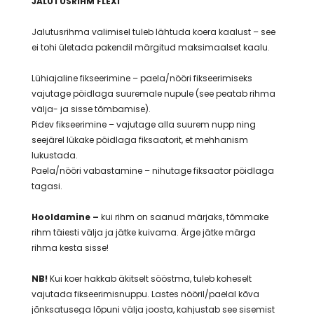
JALUTUSRIHM FLEXI
Jalutusrihma valimisel tuleb lähtuda koera kaalust – see
ei tohi ületada pakendil märgitud maksimaalset kaalu.
Lühiajaline fikseerimine – paela/nööri fikseerimiseks
vajutage pöidlaga suuremale nupule (see peatab rihma
välja- ja sisse tõmbamise).
Pidev fikseerimine – vajutage alla suurem nupp ning
seejärel lükake pöidlaga fiksaatorit, et mehhanism
lukustada.
Paela/nööri vabastamine – nihutage fiksaator pöidlaga
tagasi.
Hooldamine –
kui rihm on saanud märjaks, tõmmake
rihm täiesti välja ja jätke kuivama. Ärge jätke märga
rihma kesta sisse!
NB!
Kui koer hakkab äkitselt sööstma, tuleb koheselt
vajutada fikseerimisnuppu. Lastes nööril/paelal kõva
jõnksatusega lõpuni välja joosta, kahjustab see sisemist