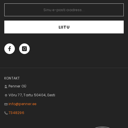
Vaata võrdlust
LIITU
KONTAKT
Penner OÜ
Võru 77, Tartu 50404, Eesti
info@penner.ee
7348296