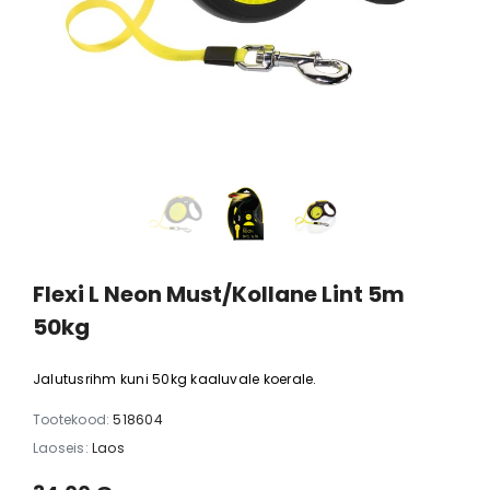
Flexi L Neon Must/Kollane Lint 5m
50kg
Jalutusrihm kuni 50kg kaaluvale koerale.
Tootekood:
518604
Laoseis:
Laos