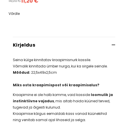
11,20 €
14,00 €
Võrdle
Kirjeldus
Seina külge kinnitatav kraapimisnurk kassile.
Võimalik kinnitada ümber nurga, kui ka sirgele seinale.
Mõõdud:
22,5x49x2,5cm
Miks osta kraapimispost või kraapimisalus?
Kraapimine ei ole halb komme, vaid kasside
loomulik ja
instinktiivne vajadus
, mis aitab hoida küüned terved,
tugevad ja õigesti kulunud.
Kraapimise käigus eemaldab kass vanad küünekihid
ning venitab samal ajal lihaseid ja selga.