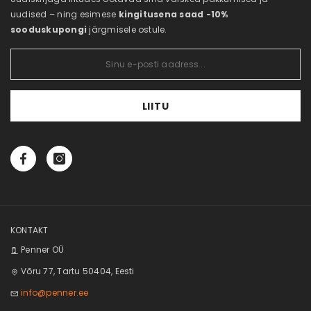
Tellitud tooted
Privaatsustingimused
uudised – ning esimese
kingitusena saad -10%
Soovikorv
Kataloogid
sooduskupongi
järgmisele ostule.
Vaata võrdlust
LIITU
KONTAKT
Penner OÜ
Võru 77, Tartu 50404, Eesti
info@penner.ee