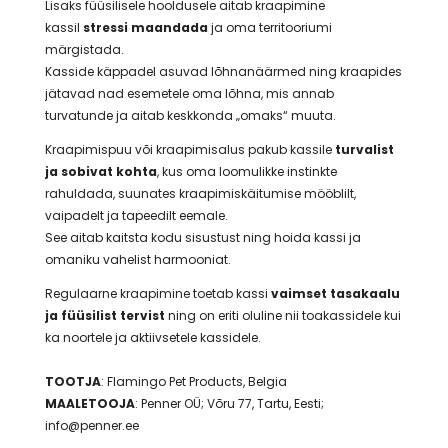
Lisaks füüsilisele hooldusele aitab kraapimine
kassil
stressi maandada
ja oma territooriumi
märgistada.
Kasside käppadel asuvad lõhnanäärmed ning kraapides
jätavad nad esemetele oma lõhna, mis annab
turvatunde ja aitab keskkonda „omaks“ muuta.
Kraapimispuu või kraapimisalus pakub kassile
turvalist
ja sobivat kohta
, kus oma loomulikke instinkte
rahuldada, suunates kraapimiskäitumise mööblilt,
vaipadelt ja tapeedilt eemale.
See aitab kaitsta kodu sisustust ning hoida kassi ja
omaniku vahelist harmooniat.
Regulaarne kraapimine toetab kassi
vaimset tasakaalu
ja füüsilist tervist
ning on eriti oluline nii toakassidele kui
ka noortele ja aktiivsetele kassidele.
TOOTJA
: Flamingo Pet Products, Belgia
MAALETOOJA
: Penner OÜ; Võru 77, Tartu, Eesti;
info@penner.ee