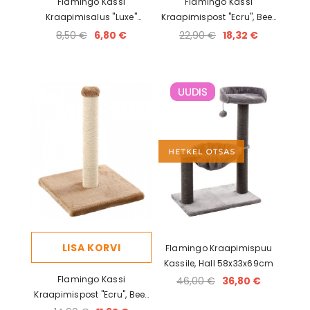
Flamingo Kassi
Flamingo Kassi
Kraapimisalus "Luxe"
Kraapimispost "Ecru", Beež
Puitplaadil 50x7cm
38x38x59cm
8,50 €
6,80 €
22,90 €
18,32 €
LISA KORVI
Flamingo Kraapimispuu
Kassile, Hall 58x33x69cm
Flamingo Kassi
46,00 €
36,80 €
Kraapimispost "Ecru", Beež
29x29x39cm