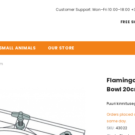
Customer Support: Mon–Fri 10:00–18:00
+
FREE S
SMALL ANIMALS
OUR STORE
cm
Flamingo
Bowl 20
Puuri kinnitu
Orders placed 
same day.
SKU:
43022