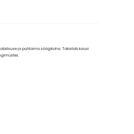
tabiilsuse ja puhtama söögikoha. Takistab kausi
ingimustes.