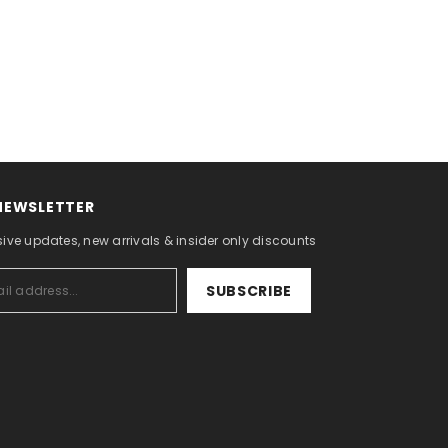
 NEWSLETTER
sive updates, new arrivals & insider only discounts
SUBSCRIBE