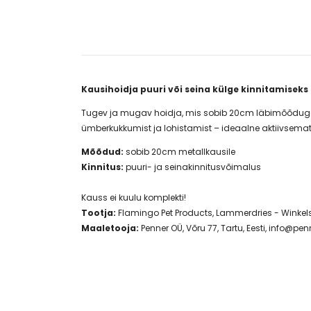
Kausihoidja puuri või seina külge kinnitamiseks
Tugev ja mugav hoidja, mis sobib 20cm läbimõõduga me
ümberkukkumist ja lohistamist – ideaalne aktiivsemat
Mõõdud:
sobib 20cm metallkausile
Kinnitus:
puuri- ja seinakinnitusvõimalus
Kauss ei kuulu komplekti!
Tootja:
Flamingo Pet Products, Lammerdries - Winkelst
Maaletooja:
Penner OÜ, Võru 77, Tartu, Eesti,
info@penn