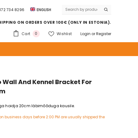
372 734 8296
ENGLISH
EESTI
HIPPING ON ORDERS OVER 100€ (ONLY IN ESTONIA).
РУССКИЙ
0
Cart
Wishlist
Login
or
Register
LATVIEŠU
LIETUVIŲ
 Wall And Kennel Bracket For
cm
sega hoidja 20cm läbimõõduga kausile.
on business days before 2:00 PM are usually shipped the