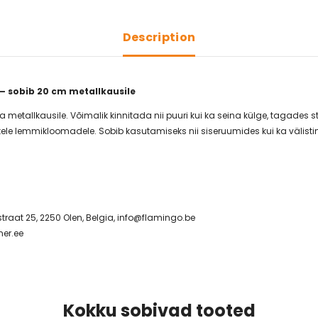
Description
 – sobib 20 cm metallkausile
tallkausile. Võimalik kinnitada nii puuri kui ka seina külge, tagades s
ele lemmikloomadele. Sobib kasutamiseks nii siseruumides kui ka välist
raat 25, 2250 Olen, Belgia,
info@flamingo.be
er.ee
Kokku sobivad tooted