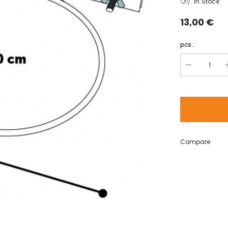
Qty:
In Stock
13,00 €
pcs.:
Compare