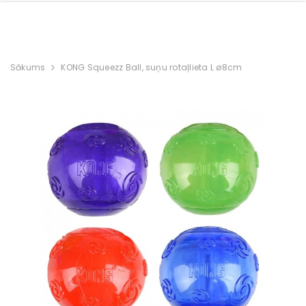
Sākums
KONG Squeezz Ball, suņu rotaļlieta L ø8cm