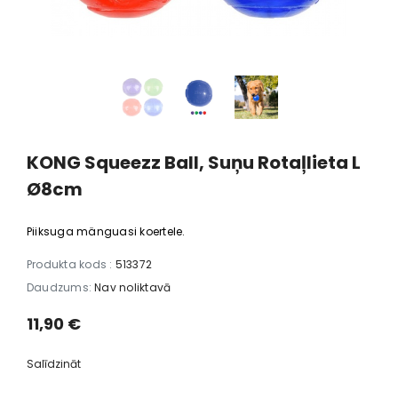
KONG Squeezz Ball, Suņu Rotaļlieta L
Ø8cm
Piiksuga mänguasi koertele.
Produkta kods :
513372
Daudzums:
Nav noliktavā
11,90 €
Salīdzināt