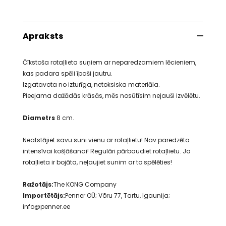
Apraksts
Čīkstoša rotaļlieta suņiem ar neparedzamiem lēcieniem,
kas padara spēli īpaši jautru.
Izgatavota no izturīga, netoksiska materiāla.
Pieejama dažādās krāsās, mēs nosūtīsim nejauši izvēlētu.
Diametrs
8 cm.
Neatstājiet savu suni vienu ar rotaļlietu! Nav paredzēta
intensīvai košļāšanai! Regulāri pārbaudiet rotaļlietu. Ja
rotaļlieta ir bojāta, neļaujiet sunim ar to spēlēties!
Ražotājs:
The KONG Company
Importētājs:
Penner OÜ; Võru 77, Tartu, Igaunija;
info@penner.ee