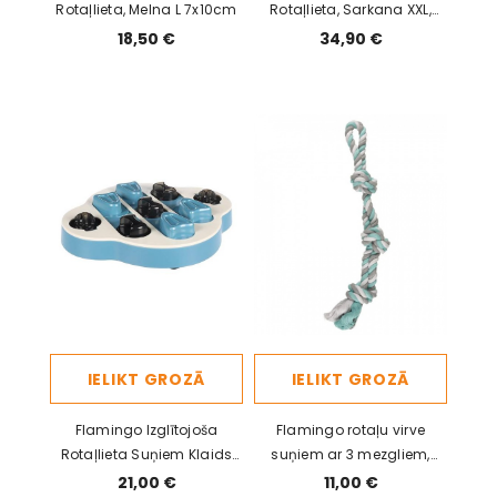
Rotaļlieta, Melna L 7x10cm
Rotaļlieta, Sarkana XXL,
9x15cm
18,50 €
34,90 €
IELIKT GROZĀ
IELIKT GROZĀ
Flamingo Izglītojoša
Flamingo rotaļu virve
Rotaļlieta Suņiem Klaids
suņiem ar 3 mezgliem,
30.8x27x4.8cm
zaļa, 63 cm
21,00 €
11,00 €