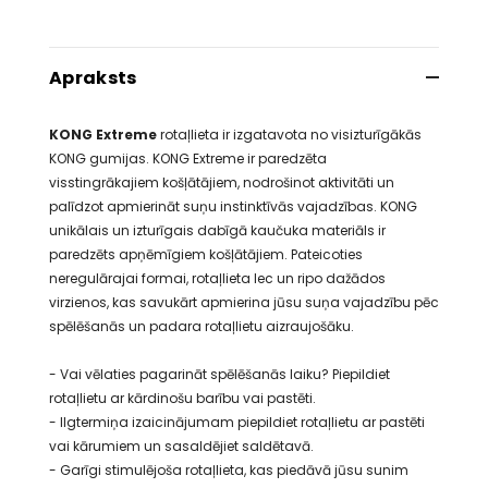
Apraksts
KONG Extreme
rotaļlieta ir izgatavota no visizturīgākās
KONG gumijas. KONG Extreme ir paredzēta
visstingrākajiem košļātājiem, nodrošinot aktivitāti un
palīdzot apmierināt suņu instinktīvās vajadzības. KONG
unikālais un izturīgais dabīgā kaučuka materiāls ir
paredzēts apņēmīgiem košļātājiem. Pateicoties
neregulārajai formai, rotaļlieta lec un ripo dažādos
virzienos, kas savukārt apmierina jūsu suņa vajadzību pēc
spēlēšanās un padara rotaļlietu aizraujošāku.
- Vai vēlaties pagarināt spēlēšanās laiku? Piepildiet
rotaļlietu ar kārdinošu barību vai pastēti.
- Ilgtermiņa izaicinājumam piepildiet rotaļlietu ar pastēti
vai kārumiem un sasaldējiet saldētavā.
- Garīgi stimulējoša rotaļlieta, kas piedāvā jūsu sunim