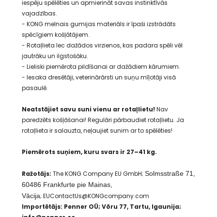
iespēju spēlēties un apmierināt savas instinktīvās
vajadzības.
- KONG melnais gumijas materiāls ir īpaši izstrādāts
spēcīgiem košļātājiem.
- Rotaļlieta lec dažādos virzienos, kas padara spēli vēl
jautrāku un ilgstošāku.
- Lieliski piemērota pildīšanai ar dažādiem kārumiem.
- Iesaka dresētāji, veterinārārsti un suņu mīļotāji visā
pasaulē.
Neatstājiet savu suni vienu ar rotaļlietu!
Nav
paredzēts košļāšanai! Regulāri pārbaudiet rotaļlietu. Ja
rotaļlieta ir salauzta, neļaujiet sunim ar to spēlēties!
Piemērots suņiem, kuru svars ir 27–41 kg.
Ražotājs:
The KONG Company EU GmbH;
Solmsstraße 71,
60486 Frankfurte pie Mainas,
Vācija
; EUContactUs@KONGcompany.com
Importētājs: Penner OÜ; Võru 77, Tartu, Igaunija;