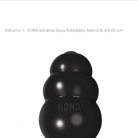
Sākums
KONG Extreme Suņu Rotaļlieta, Melna XL 8,5x12 cm