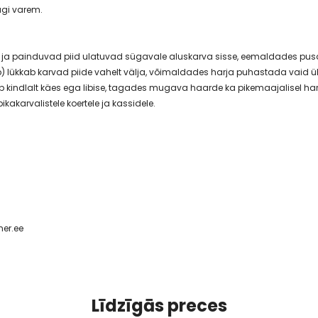
agi varem.
 ja painduvad piid ulatuvad sügavale aluskarva sisse, eemaldades pus
ükkab karvad piide vahelt välja, võimaldades harja puhastada vaid üh
b kindlalt käes ega libise, tagades mugava haarde ka pikemaajalisel har
ikakarvalistele koertele ja kassidele.
er.ee
Līdzīgās preces