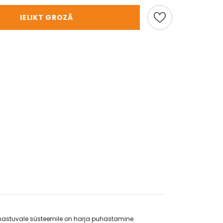
IELIKT GROZĀ
hastuvale süsteemile on harja puhastamine