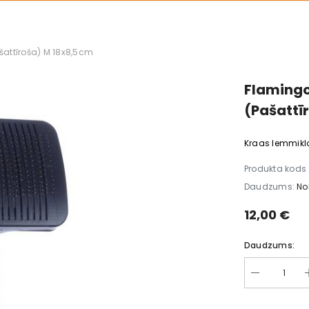
šattīroša) M 18x8,5cm
Flamingo
(Pašattī
Kraas lemmik
Produkta kods 
Daudzums:
No
12,00 €
Daudzums: