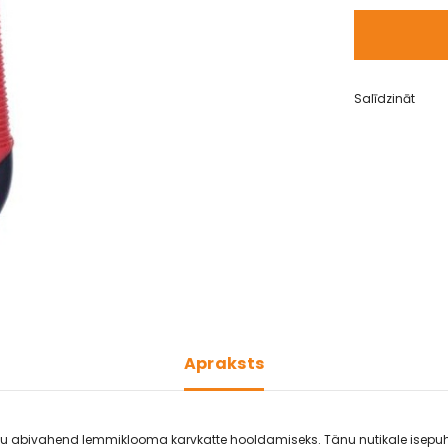
Salīdzināt
Apraksts
u abivahend lemmiklooma karvkatte hooldamiseks. Tänu nutikale isepu