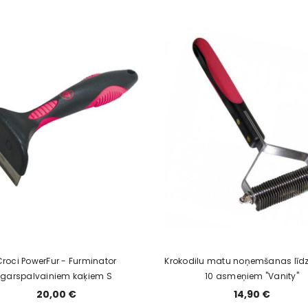
Croci PowerFur - Furminator
Krokodilu matu noņemšanas līdze
garspalvainiem kaķiem S
10 asmeņiem "Vanity"
20,00 €
14,90 €