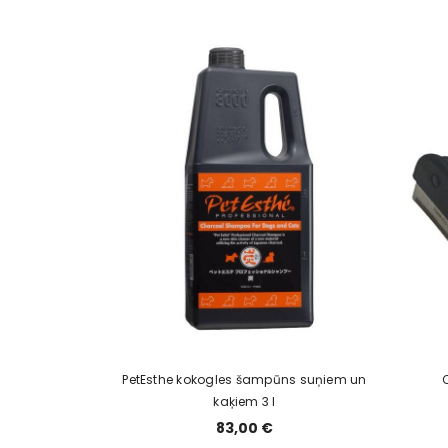
PetEsthe kokogles šampūns suņiem un
kaķiem 3 l
83,00 €