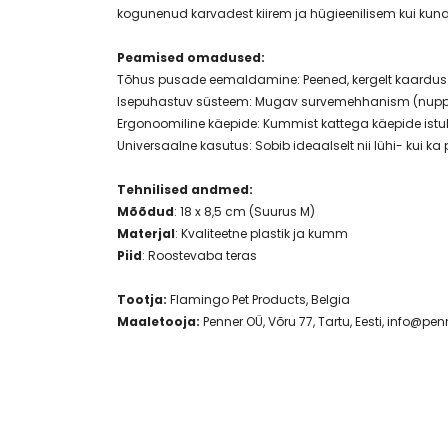
kogunenud karvadest kiirem ja hügieenilisem kui kun
Peamised omadused:
Tõhus pusade eemaldamine: Peened, kergelt kaardus
Isepuhastuv süsteem: Mugav survemehhanism (nupp) l
Ergonoomiline käepide: Kummist kattega käepide istu
Universaalne kasutus: Sobib ideaalselt nii lühi- kui ka p
Tehnilised andmed:
Mõõdud
: 18 x 8,5 cm (Suurus M)
Materjal
: Kvaliteetne plastik ja kumm
Piid
: Roostevaba teras
Tootja:
Flamingo Pet Products, Belgia
Maaletooja:
Penner OÜ, Võru 77, Tartu, Eesti,
info@penn