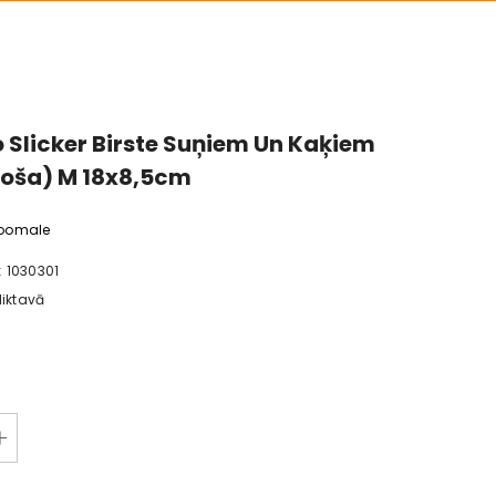
 Slicker Birste Suņiem Un Kaķiem
roša) M 18x8,5cm
loomale
:
1030301
liktavā