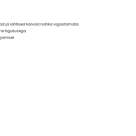
ad ja lahtised karvad nahka vigastamata.
e liigutusega.
jamisel.