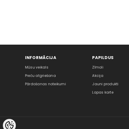
INFORMĀCIJA
PAPILDUS
Mūsu veikals
Zīmoli
Preču atgriešana
Akcija
Pārdošanas noteikumi
Jauni produkti
Lapas karte