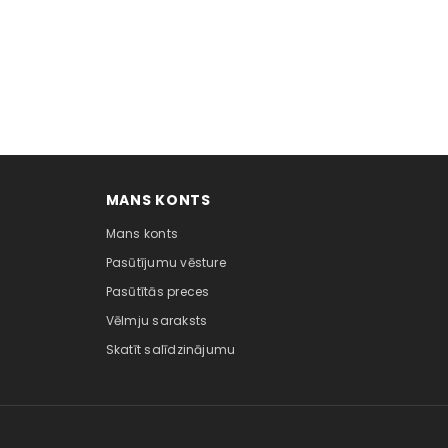
MANS KONTS
Mans konts
Pasūtījumu vēsture
Pasūtītās preces
Vēlmju saraksts
Skatīt salīdzinājumu