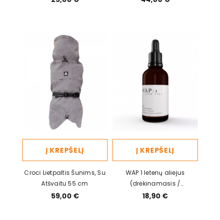
Į KREPŠELĮ
Į KREPŠELĮ
Croci Lietpaltis Šunims, Su
WAP 1 letenų aliejus
Atšvaitu 55 cm
(drėkinamasis /
atkuriamasis /
59,00 €
18,90 €
apsauginis) 50 ml