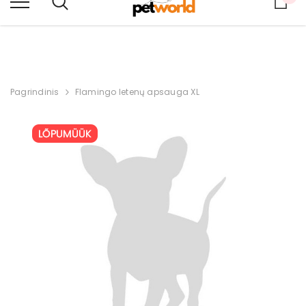
PRISTATYMAS Į LIETUVĄ PER 2–4 DARBO DIENAS.
Pagrindinis
Flamingo letenų apsauga XL