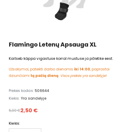
Flamingo Letenų Apsauga XL
Kaitseb käppa vigastuse korral mustuse ja põletike eest.
Užsakymai, pateikti darbo dienomis
iki 14:00
, paprastai
išsiunčiami
tą pačią dieną
.
Visos prekės yra sandėlyje!
Prekės kodas:
506644
Kiekis:
Yra sandėlyje
2,50 €
5,00 €
Kiekis: