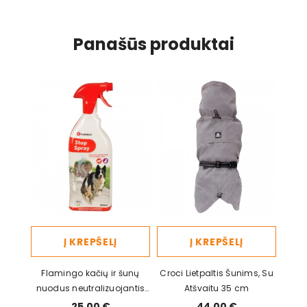
Panašūs produktai
Į KREPŠELĮ
Į KREPŠELĮ
Flamingo kačių ir šunų
Croci Lietpaltis Šunims, Su
nuodus neutralizuojantis
Atšvaitu 35 cm
purškiklis, 800 ml
25,00 €
44,00 €