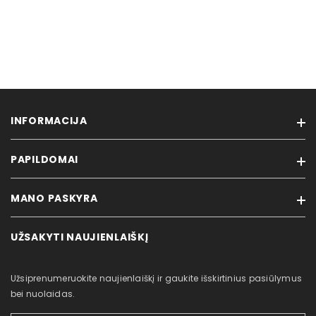
INFORMACIJA
PAPILDOMAI
Prisijungti
Mūsų parduotuvė
MANO PASKYRA
Prekiniai ženklai
Pardavimo sąlygos
Išparduodama
Privatumo politika
UŽSAKYTI NAUJIENLAIŠKĮ
Mano paskyra
Nauji produktai
Atsiliepimai / Klientų aptarnavimas
Užsakymų istorija
Svetainės žemėlapis
Prekių grąžinimas
Užsiprenumeruokite naujienlaiškį ir gaukite išskirtinius pasiūlymus
Įsigytos prekės
Partneriams
bei nuolaidas.
Pažymėtos prekės