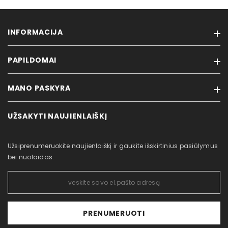
INFORMACIJA
PAPILDOMAI
Prisijungti
Mūsų parduotuvė
MANO PASKYRA
Prekiniai ženklai
Pardavimo sąlygos
Išparduodama
Privatumo politika
UŽSAKYTI NAUJIENLAIŠKĮ
Mano paskyra
Nauji produktai
Atsiliepimai / Klientų aptarnavimas
Užsakymų istorija
Svetainės žemėlapis
Prekių grąžinimas
Užsiprenumeruokite naujienlaiškį ir gaukite išskirtinius pasiūlymus
Įsigytos prekės
Partneriams
bei nuolaidas.
Pažymėtos prekės
Peržiūrėti palyginimus
PRENUMERUOTI