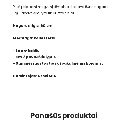
Prieš pirkdami megztinį, išmatuokite savo šuns nugaros
ilgį. Paveikslėliai yra tik iliustraciniai.
Nugaros ilgis: 60 cm
Medžiaga: Poliesteris
- Su antkakliu
- Skylė pavadėliui gale
- Guminės juostos ties užpakalinėmis kojomis.
Gamintojas: Croci SPA
Panašūs produktai