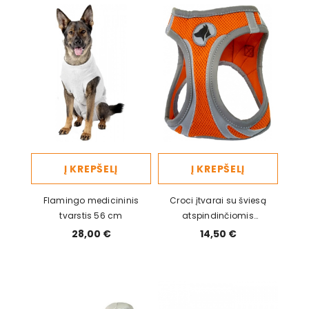
Į KREPŠELĮ
Į KREPŠELĮ
Flamingo medicininis
Croci įtvarai su šviesą
tvarstis 56 cm
atspindinčiomis
oranžinėmis spalvomis, S,
28,00 €
14,50 €
34-41 cm