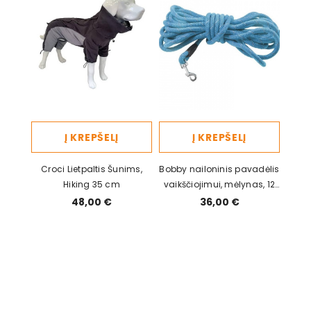
Į KREPŠELĮ
Į KREPŠELĮ
Croci Lietpaltis Šunims,
Bobby nailoninis pavadėlis
Hiking 35 cm
vaikščiojimui, mėlynas, 12
mm x 1000 cm
48,00 €
36,00 €