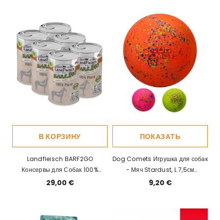
В КОРЗИНУ
ПОКАЗАТЬ
Landfleisch BARF2GO
Dog Comets Игрушка для собак
Консервы для Собак 100%
- Мяч Stardust, L 7,5см
Конина 400г x6
(плавает)
29,00 €
9,20 €