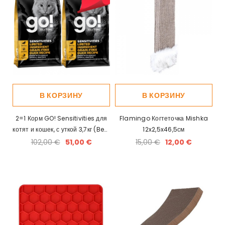
В КОРЗИНУ
В КОРЗИНУ
2=1 Корм GO! Sensitivities для
Flamingo Когтеточка Mishka
котят и кошек, с уткой 3,7кг (Best
12x2,5x46,5см
before 21/08/2025)
102,00 €
51,00 €
15,00 €
12,00 €