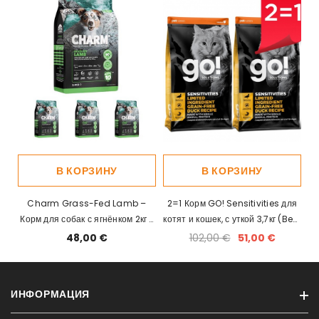
В КОРЗИНУ
В КОРЗИНУ
Charm Grass-Fed Lamb –
2=1 Корм GO! Sensitivities для
Корм для собак с ягнёнком 2кг x
котят и кошек, с уткой 3,7кг (Best
4
before 21/08/2025)
48,00 €
102,00 €
51,00 €
ИНФОРМАЦИЯ