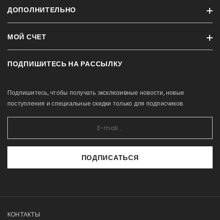
ДОПОЛНИТЕЛЬНО
Для заводчиков
Партнеры
МОЙ СЧЕТ
Бренды
Нашы магазины
Кампания
Условия продажи
ПОДПИШИТЕСЬ НА РАССЫЛКУ
Профиль
Новые продукты
Связаться с нами
История заказов
Карта сайта
О нас
Подпишитесь, чтобы получать эксклюзивные новости, новые
Приобретённые товары
Каталоги
поступления и специальные скидки только для подписчиков.
Список желаний
Groomingutele
Сравнение
ПОДПИСАТЬСЯ
КОНТАКТЫ