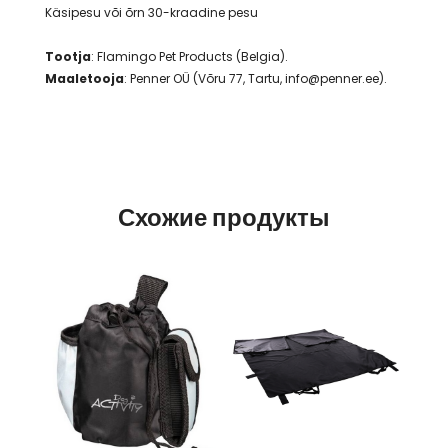
Käsipesu või õrn 30-kraadine pesu
Tootja
: Flamingo Pet Products (Belgia).
Maaletooja
: Penner OÜ (Võru 77, Tartu, info@penner.ee).
Схожие продукты