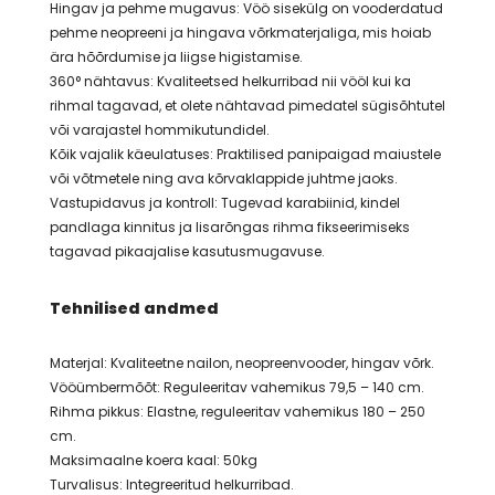
Hingav ja pehme mugavus: Vöö sisekülg on vooderdatud
pehme neopreeni ja hingava võrkmaterjaliga, mis hoiab
ära hõõrdumise ja liigse higistamise.
360° nähtavus: Kvaliteetsed helkurribad nii vööl kui ka
rihmal tagavad, et olete nähtavad pimedatel sügisõhtutel
või varajastel hommikutundidel.
Kõik vajalik käeulatuses: Praktilised panipaigad maiustele
või võtmetele ning ava kõrvaklappide juhtme jaoks.
Vastupidavus ja kontroll: Tugevad karabiinid, kindel
pandlaga kinnitus ja lisarõngas rihma fikseerimiseks
tagavad pikaajalise kasutusmugavuse.
Tehnilised andmed
Materjal: Kvaliteetne nailon, neopreenvooder, hingav võrk.
Vööümbermõõt: Reguleeritav vahemikus 79,5 – 140 cm.
Rihma pikkus: Elastne, reguleeritav vahemikus 180 – 250
cm.
Maksimaalne koera kaal: 50kg
Turvalisus: Integreeritud helkurribad.