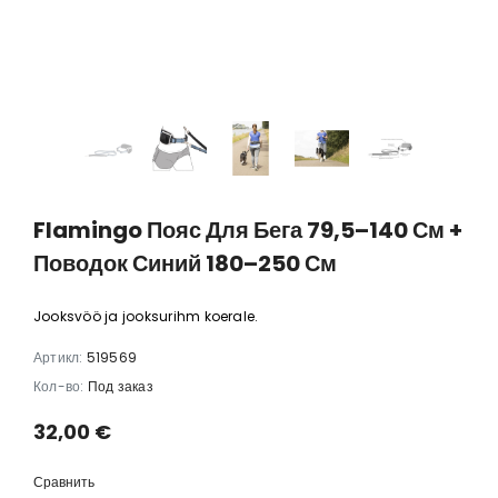
Flamingo Пояс Для Бега 79,5–140 См +
Поводок Синий 180–250 См
Jooksvöö ja jooksurihm koerale.
Артикл:
519569
Кол-во:
Под заказ
32,00 €
Сравнить