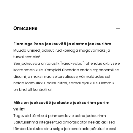
Описание
Flamingo Rono jooksuvöö ja elastne jooksurihm
Muuda ühised jooksutiirud koeraga mugavamaks ja
turvalisemaks!
See jooksuvää on täiuslik "käed-vaba" lahendus aktiivsele
koeraomanikule. Komplekt ühendab endas ergonoomilise
disaini ja maksimaalse turvalisuse, võimaldades sul
hoida loomulikku jooksurütmi, samal ajal kui su lemmik
on kindlalt kontrolli all.
Miks on jooksuvöö ja elastne jooksurihm parim
valik?
Tugevaid tõmbeid pehmendav elastne jooksurihm:
Jalutusrihma integreeritud amortisaator neelab äkilised
tõmbed, kaitstes sinu selga ja koera kaela põrutuste eest.