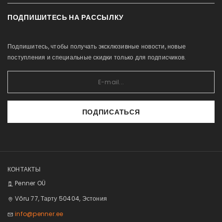
Кампания
Условия продажи
ПОДПИШИТЕСЬ НА РАССЫЛКУ
Профиль
Новые продукты
Связаться с нами
История заказов
Карта сайта
О нас
Подпишитесь, чтобы получать эксклюзивные новости, новые
Приобретённые товары
Каталоги
поступления и специальные скидки только для подписчиков.
Список желаний
Groomingutele
Сравнение
ПОДПИСАТЬСЯ
КОНТАКТЫ
Penner OÜ
Võru 77, Тарту 50404, Эстония
info@penner.ee