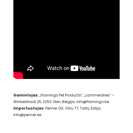
Gamintojas:
„Flamingo Pet Products“; „Lammerdries“ –
Winkelstraat 25, 2250 Olen, Belgija; info@flamingo.be
Importuotojas:
Penner OÜ; Võru 77, Tartu, Estija;
info@penner.ee