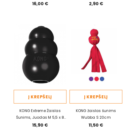
16,00 €
2,90 €
Į KREPŠELĮ
Į KREPŠELĮ
KONG Extreme Žaislas
KONG žaislas šunims
Šunims, Juodas M 5,5 x 8
Wubba S 20cm
cm
15,90 €
11,50 €