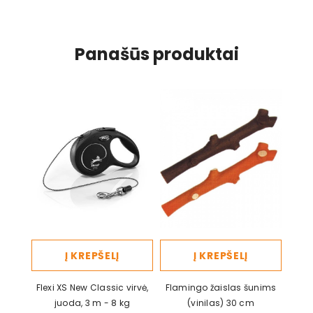
Panašūs produktai
Į KREPŠELĮ
Į KREPŠELĮ
Flexi XS New Classic virvė,
Flamingo žaislas šunims
juoda, 3 m - 8 kg
(vinilas) 30 cm