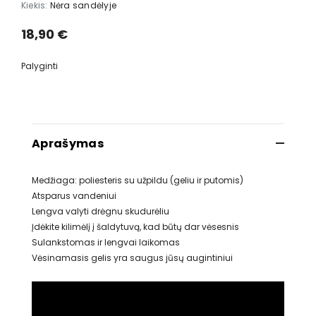
Kiekis:
Nėra sandėlyje
18,90 €
Palyginti
Aprašymas
Medžiaga: poliesteris su užpildu (geliu ir putomis)
Atsparus vandeniui
Lengva valyti drėgnu skudurėliu
Įdėkite kilimėlį į šaldytuvą, kad būtų dar vėsesnis
Sulankstomas ir lengvai laikomas
Vėsinamasis gelis yra saugus jūsų augintiniui