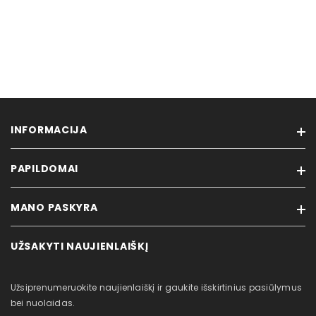
INFORMACIJA
PAPILDOMAI
Prisijungti
Mūsų parduotuvė
MANO PASKYRA
Prekiniai ženklai
Pardavimo sąlygos
Išparduodama
Privatumo politika
UŽSAKYTI NAUJIENLAIŠKĮ
Mano paskyra
Nauji produktai
Atsiliepimai / Klientų aptarnavimas
Užsakymų istorija
Svetainės žemėlapis
Prekių grąžinimas
Užsiprenumeruokite naujienlaiškį ir gaukite išskirtinius pasiūlymus
Įsigytos prekės
Partneriams
bei nuolaidas.
Pažymėtos prekės