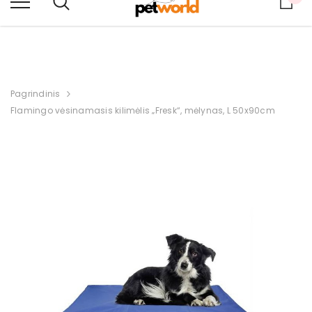
PRISTATYMAS Į LIETUVĄ PER 2–4 DARBO DIENAS.
Pagrindinis
Flamingo vėsinamasis kilimėlis „Fresk“, mėlynas, L 50x90cm